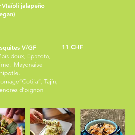
V(aïoli jalapeño
egan)
11 CHF
squites V/GF
aïs doux, Epazote,
ime, Mayonaise
hipotle,
romage”Cotija”, Tajín,
endres d’oignon