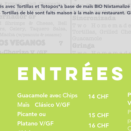
és avec Tortillas et Totopos*à base de maïs BIO Nixtamalizé
 Tortillas de blé sont faits maison à la main au restaurant. G
Entrées
P
Guacamole
avec Chips
14 CHF
V
Maïs
Clásico V/GF
P
Picante ou
15 CHF
p
Platano
V/GF
16 CHF
C