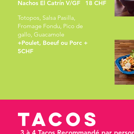
Nachos El Catrín V/GF
18 CHF
Totopos, Salsa Pasilla,
Fromage Fondu, Pico de
gallo, Guacamole
+Poulet, Boeuf ou Porc +
5CHF
Tacos
3 à 4 Tacos Recommandé par perso