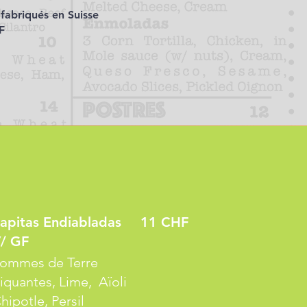
 fabriqués en Suisse
F
apitas Endiabladas
11 CHF
/ GF
ommes de Terre
iquantes, Lime, Aïoli
hipotle, Persil