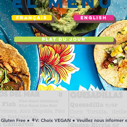
el menu
FRANÇAIS
ENGLISH
PLAT DU JOUR
 Gluten Free ● ⚘V: Choix VEGAN ● Veuillez nous informer en