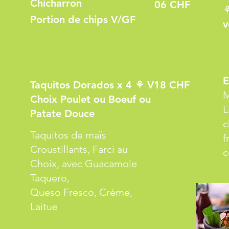
Chicharron
06 CHF
⚘
Portion de chips
V/GF
v
E
Taquitos Dorados x 4 ⚘ V
18 CHF
M
Choix Poulet ou Boeuf ou
L
Patate Douce
c
Taquitos de maïs
f
Croustillants, Farci au
c
Choix, avec Guacamole
Taquero,
Queso Fresco, Crème,
Laitue